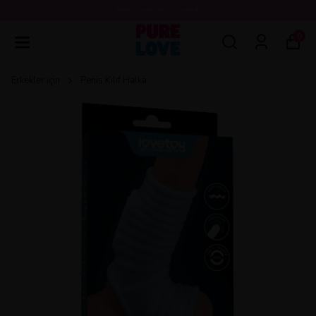
💖3000 TL ÜZERİ ÜCRETSİZ KARGO 💖
0
Erkekler için
Penis Kılıf Halka