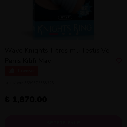
Wave Knights Titreşimli Testis Ve
Penis Kılıfı Mavi
Tükeniyor
Ürün Kodu
:
8699372358325
₺ 1,870.00
SEPETE EKLE