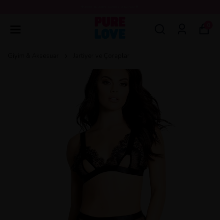
💖3000 TL ÜZERİ ÜCRETSİZ KARGO 💖
0
Giyim & Aksesuar
Jartiyer ve Çoraplar