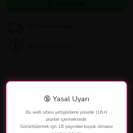
WHATSAPP
500 TL üzeri ücretsiz kargo
10 gün içinde iade değişim
🔞 Yasal Uyarı
Yorumlar
Bu web sitesi yetişkinlere yönelik (18+)
Bu ürün için henüz yorum yapılmamış.
ürünler içermektedir.
Görüntülemek için 18 yaşından büyük olmanız