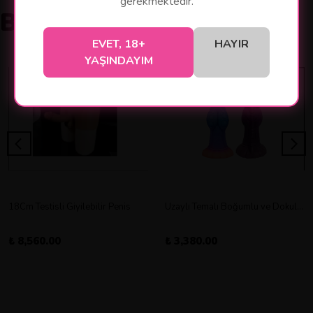
gerekmektedir.
Benzer Ürünler
EVET, 18+
HAYIR
YAŞINDAYIM
18Cm Testisli Giyilebilir Penis
Uzaylı Temalı Boğumlu ve Dokulu Vantuz Tabanlı Dildo
₺ 8,560.00
₺ 3,380.00