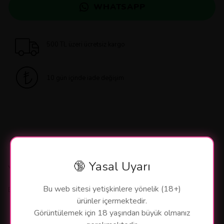
WHATSAPP
500 TL üzeri ücretsiz kargo
10 gün içinde iade değişim
🔞 Yasal Uyarı
Yorumlar
Bu web sitesi yetişkinlere yönelik (18+)
Bu ürün için henüz yorum yapılmamış.
ürünler içermektedir.
Görüntülemek için 18 yaşından büyük olmanız