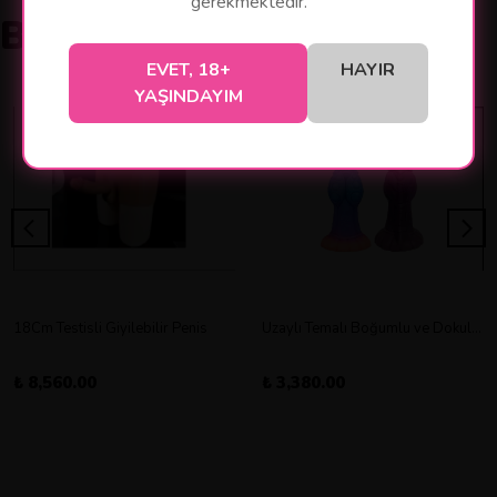
gerekmektedir.
Benzer Ürünler
EVET, 18+
HAYIR
YAŞINDAYIM
18Cm Testisli Giyilebilir Penis
Uzaylı Temalı Boğumlu ve Dokulu Vantuz Tabanlı Dildo
₺ 8,560.00
₺ 3,380.00