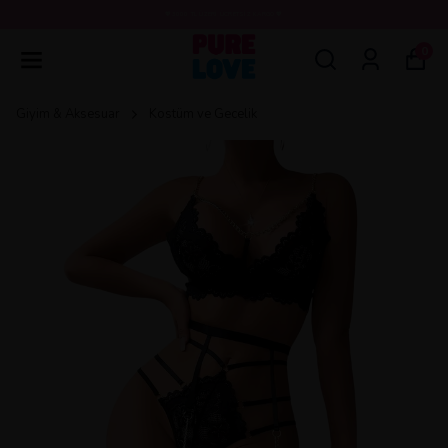
💖3000 TL ÜZERİ ÜCRETSİZ KARGO 💖
0
Giyim & Aksesuar
Kostüm ve Gecelik