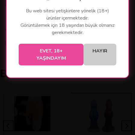
ereksiyon artırıcı aksesuar oluşturur.
Bu web sitesi yetişkinlere yönelik (18+)
ürünler içermektedir.
Görüntülemek için 18 yaşından büyük olmanız
Yorumlar
gerekmektedir.
Bu ürün için henüz yorum yapılmamış.
EVET, 18+
HAYIR
YAŞINDAYIM
Benzer Ürünler