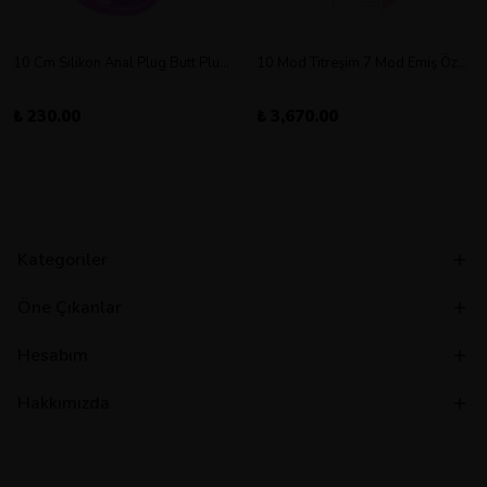
10 Cm Silikon Anal Plug Butt Plug Orta Boy
10 Mod Titreşim 7 Mod Emiş Özellikli Şarjlı Double Vibratör
₺ 230.00
₺ 3,670.00
Kategoriler
Öne Çıkanlar
Hesabım
Hakkımızda