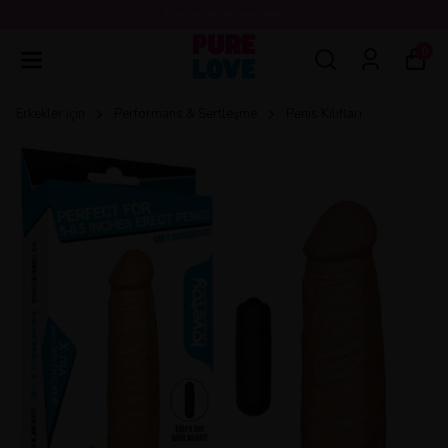
💖3000 TL ÜZERİ ÜCRETSİZ KARGO 💖
0
Erkekler için
Performans & Sertleşme
Penis Kılıfları