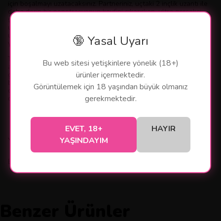
için boşalmayı uzatacaksınız. Partneriniz, uçtaki 2 inçlik uzantı ile
daha derin bir penetrasyonun keyfini çıkarırken, ultra gerçekçi
şaft sizi her yönden %35 daha kalın hale getirir. Bu gerçekçi
uzantı, çoğu boyuta uyum sağlayacak kadar süper esnektir, daha
uzun süre dayanmanıza yardımcı olacak kadar sıkıdır ve süper
🔞 Yasal Uyarı
yumuşak malzeme ikinci bir deri gibi hissettirir -- sadece daha iyi!
Temel Özellikler
Bu web sitesi yetişkinlere yönelik (18+)
a. Uzunluğunda 2 inç ve çevresinde %50 artış sağlayan süper
ürünler içermektedir.
gerçekçi penis uzatma kılıfı
b. TPE malzemeden üretilmiştir
Görüntülemek için 18 yaşından büyük olmanız
c. Ekstra eğlence için titreşimli mermi dahil!
gerekmektedir.
d. Kanal çapı: 1,5 inçDevamını Göster
EVET, 18+
HAYIR
Yorumlar
YAŞINDAYIM
Bu ürün için henüz yorum yapılmamış.
Benzer Ürünler