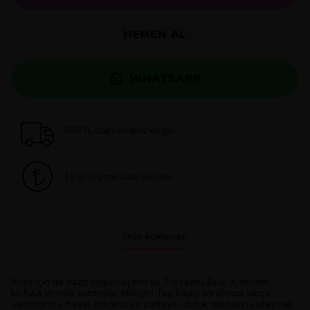
HEMEN AL
WHATSAPP
500 TL üzeri ücretsiz kargo
10 gün içinde iade değişim
Ürün Açıklaması
İkiniz için de hazzı yoğunlaştırın ve Titreşimli Zevk X-tender
kılıfıyla anında santimler ekleyin! Top kayışı etrafınıza sıkıca
sarıldığında, hayal ettiğiniz en patlayıcı doruk noktasına ulaşmak