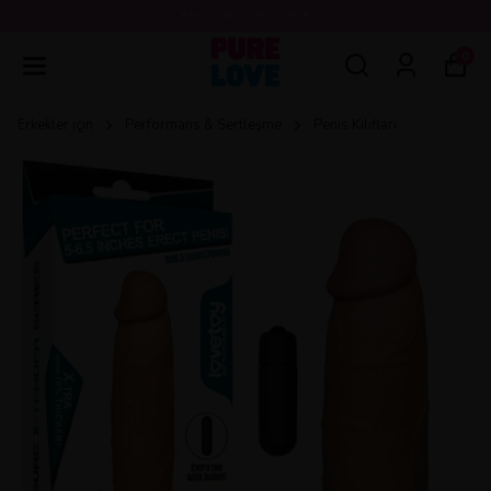
💖3000 TL ÜZERİ ÜCRETSİZ KARGO 💖
0
Erkekler için
Performans & Sertleşme
Penis Kılıfları