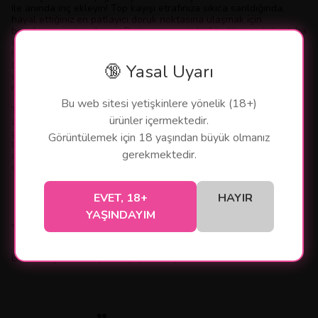
ile anında inç ekleyin! Top kayışı etrafınıza sıkıca sarıldığında,
hayal ettiğiniz en patlayıcı doruk noktasına ulaşmak için
boşalmayı uzatacaksınız. Partneriniz, uçtaki 2 inçlik uzantı ile daha
derin bir penetrasyonun tadını çıkarırken, ultra gerçekçi şaft sizi
her yönden %35 daha kalın hale getirir. Bu gerçekçi uzantı, çoğu
boyuta uyum sağlayacak kadar süper esnektir, daha uzun süre
🔞 Yasal Uyarı
dayanmanıza yardımcı olacak kadar sıkıdır ve süper yumuşak
malzeme ikinci bir deri gibi hissettirir -- sadece daha iyi!
Bu web sitesi yetişkinlere yönelik (18+)
Temel Özellikler
ürünler içermektedir.
a. Uzunluğunda 3 inç ve çevresinde %70 artış sağlayan süper
gerçekçi penis uzatma kılıfı
Görüntülemek için 18 yaşından büyük olmanız
b. TPE malzemeden üretilmiştir
gerekmektedir.
c. Ekstra eğlence için titreşimli mermi dahil!
d. Kanal çapı: 1,8 inç
Devamını Göster
EVET, 18+
HAYIR
YAŞINDAYIM
Yorumlar
Bu ürün için henüz yorum yapılmamış.