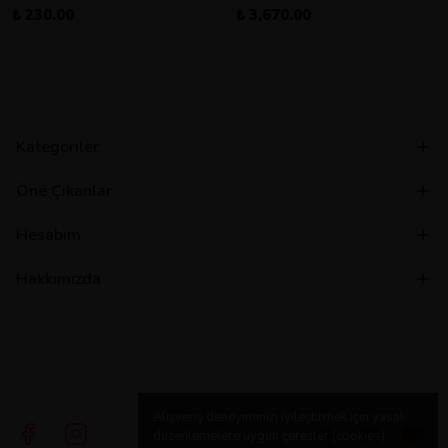
₺ 230.00
₺ 3,670.00
Kategoriler
Öne Çıkanlar
Hesabım
Hakkımızda
Alışveriş deneyiminizi iyileştirmek için yasal
düzenlemelere uygun çerezler (cookies)