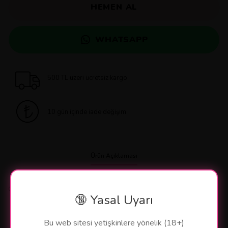
HEMEN AL
WHATSAPP
500 TL üzeri ücretsiz kargo
10 gün içinde iade değişim
Ürün Açıklaması
Otantik Taşlı Zilli Göğüs Ucu Klipsi Nipple Clamps
🔞 Yasal Uyarı
Bu web sitesi yetişkinlere yönelik (18+)