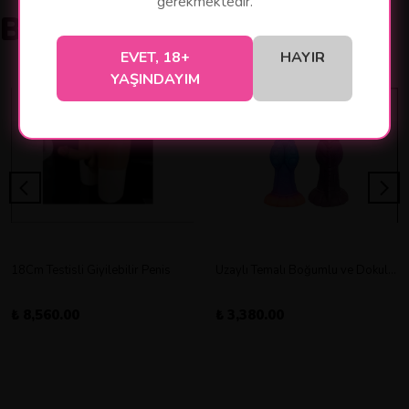
gerekmektedir.
Benzer Ürünler
EVET, 18+
HAYIR
YAŞINDAYIM
18Cm Testisli Giyilebilir Penis
Uzaylı Temalı Boğumlu ve Dokulu Vantuz Tabanlı Dildo
₺ 8,560.00
₺ 3,380.00