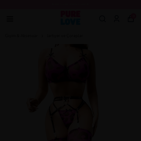
💖3000 TL ÜZERİ ÜCRETSİZ KARGO 💖
0
Giyim & Aksesuar
Jartiyer ve Çoraplar