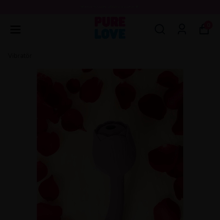
💖3000 TL ÜZERİ ÜCRETSİZ KARGO 💖
0
Vibratör