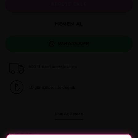
SEPETE EKLE
HEMEN AL
WHATSAPP
500 TL üzeri ücretsiz kargo
10 gün içinde iade değişim
Ürün Açıklaması
Çift Motorlu