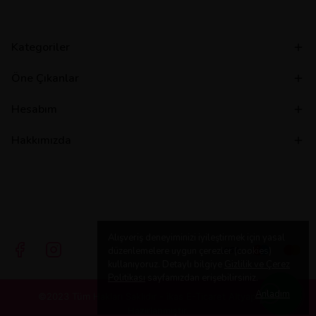
Kategoriler
Öne Çıkanlar
Hesabım
Hakkımızda
Alışveriş deneyiminizi iyileştirmek için yasal
düzenlemelere uygun çerezler (cookies)
kullanıyoruz. Detaylı bilgiye
Gizlilik ve Çerez
Politikası
sayfamızdan erişebilirsiniz.
Anladım
©2023 Tüm Hakları Saklıdır - ikas E-Ticaret
Altyapısı ile
Hazırlanmıştır.