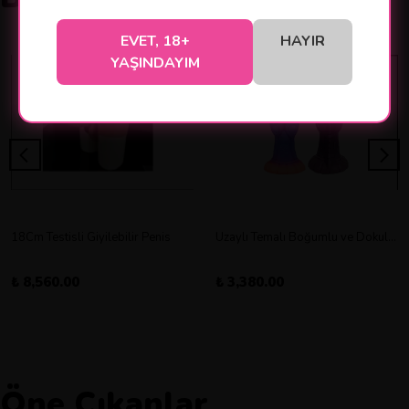
EVET, 18+
HAYIR
YAŞINDAYIM
18Cm Testisli Giyilebilir Penis
Uzaylı Temalı Boğumlu ve Dokulu Vantuz Tabanlı Dildo
₺ 8,560.00
₺ 3,380.00
Öne Çıkanlar