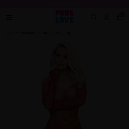
💖3000 TL ÜZERİ ÜCRETSİZ KARGO 💖
0
Giyim & Aksesuar
Jartiyer ve Çoraplar