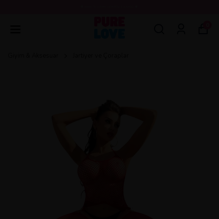
💖3000 TL ÜZERİ ÜCRETSİZ KARGO 💖
0
Giyim & Aksesuar
Jartiyer ve Çoraplar