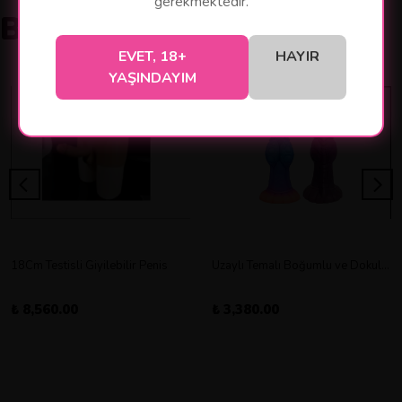
gerekmektedir.
Benzer Ürünler
EVET, 18+
HAYIR
YAŞINDAYIM
18Cm Testisli Giyilebilir Penis
Uzaylı Temalı Boğumlu ve Dokulu Vantuz Tabanlı Dildo
₺ 8,560.00
₺ 3,380.00