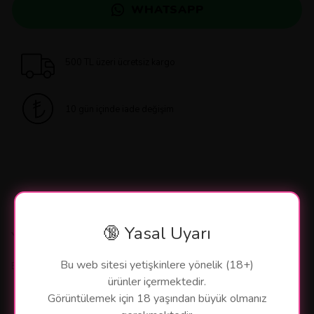
WHATSAPP
500 TL üzeri ücretsiz kargo
10 gün içinde iade değişim
🔞 Yasal Uyarı
Yorumlar
Bu web sitesi yetişkinlere yönelik (18+)
Bu ürün için henüz yorum yapılmamış.
ürünler içermektedir.
Görüntülemek için 18 yaşından büyük olmanız