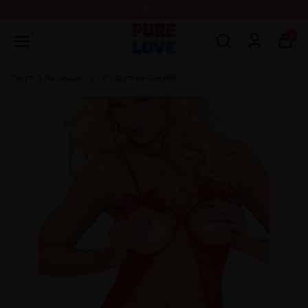
💖3000 TL ÜZERİ ÜCRETSİZ KARGO 💖
0
Giyim & Aksesuar
Kostüm ve Gecelik