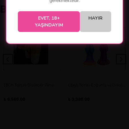
gerekmektedir.
Benzer Ürünler
EVET, 18+
HAYIR
YAŞINDAYIM
18Cm Testisli Giyilebilir Penis
Uzaylı Temalı Boğumlu ve Dokulu Vantuz Tabanlı Dildo
₺ 8,560.00
₺ 3,380.00