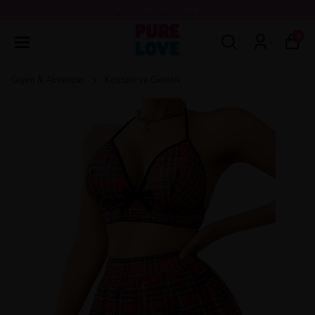
💖3000 TL ÜZERİ ÜCRETSİZ KARGO 💖
0
Giyim & Aksesuar
Kostüm ve Gecelik