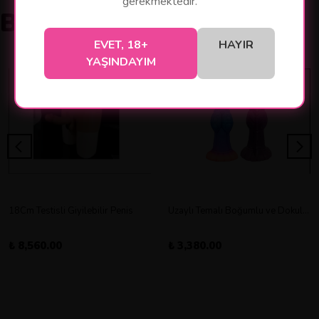
gerekmektedir.
Benzer Ürünler
EVET, 18+
HAYIR
YAŞINDAYIM
18Cm Testisli Giyilebilir Penis
Uzaylı Temalı Boğumlu ve Dokulu Vantuz Tabanlı Dildo
₺ 8,560.00
₺ 3,380.00