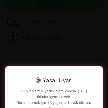
WHATSAPP
500 TL üzeri ücretsiz kargo
10 gün içinde iade değişim
🔞 Yasal Uyarı
Yorumlar
Bu web sitesi yetişkinlere yönelik (18+)
Bu ürün için henüz yorum yapılmamış.
ürünler içermektedir.
Görüntülemek için 18 yaşından büyük olmanız