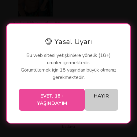
Ultra Realistik Transplant Evo
Skeleton Sex Doll İskeletli
Tam Boy erkekRealistik
🔞 Yasal Uyarı
Manken 160 CM
₺ 204,500.00
Bu web sitesi yetişkinlere yönelik (18+)
ürünler içermektedir.
SEPETE EKLE
Görüntülemek için 18 yaşından büyük olmanız
gerekmektedir.
EVET, 18+
HAYIR
YAŞINDAYIM
256 Bit SSL ile güvende
150 TL ve üzeri
15 iş günü içerisinde
alışveriş
siparişlerde kargo
iade
bedava