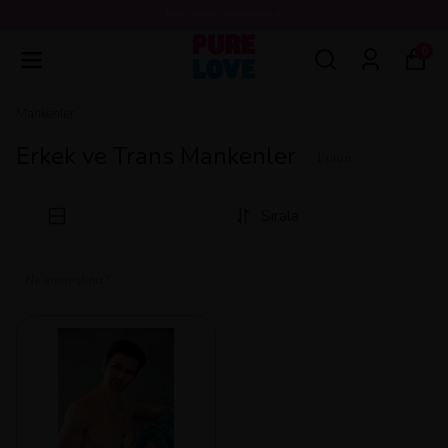
💖3000 TL ÜZERİ ÜCRETSİZ KARGO 💖
0
Mankenler
Erkek ve Trans Mankenler
1
ürün
Sırala