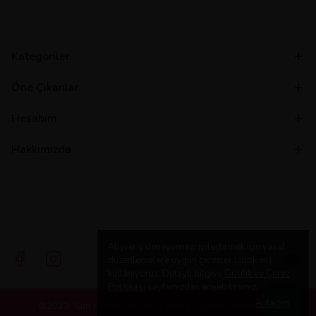
Kategoriler
Öne Çıkanlar
Hesabım
Hakkımızda
Alışveriş deneyiminizi iyileştirmek için yasal
düzenlemelere uygun çerezler (cookies)
kullanıyoruz. Detaylı bilgiye
Gizlilik ve Çerez
Politikası
sayfamızdan erişebilirsiniz.
Anladım
©2023 Tüm Hakları Saklıdır - ikas E-Ticaret
Altyapısı ile