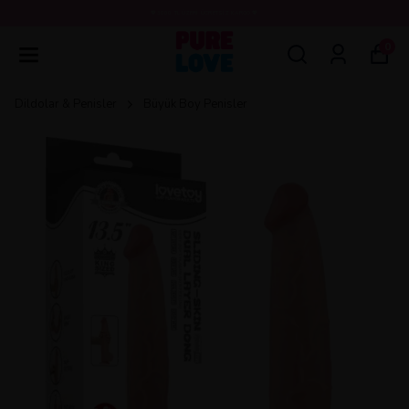
💖3000 TL ÜZERİ ÜCRETSİZ KARGO 💖
0
Dildolar & Penisler
Büyük Boy Penisler