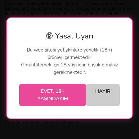
bir his için, ereksiyon halindeki bir penisin hissini simüle etmek
için özel çift yoğunluklu teknoloji ile, bu yapay penis yumuşak bir
dış deri ve tatmin edici derecede sert bir iç deriye sahiptir.
Gerçeklik için elle işlenmiş olan bu gerçekçi üye, gerçek olandan
bile daha iyi bir şekilde çok kolay bir şekilde herhangi bir şekle
bükülebilir. Oyununuzu geliştirmek için gerçekçi şafta biraz su
bazlı yağlayıcı eklemeniz yeterlidir.
🔞 Yasal Uyarı
Yüksek mukavemetli TPE'den yapılmış olan patentli vantuzumuz,
kullanışlı kullanım için vidalanabilir veya çıkarılabilir. Ayrıca, güçlü
oyun için güçlü bir emiş gücü sağlar.
Bu web sitesi yetişkinlere yönelik (18+)
ürünler içermektedir.
Temel Özellikler
Görüntülemek için 18 yaşından büyük olmanız
Süper gerçekçi çift katmanlı TPE malzemeden üretilmiştir
gerekmektedir.
Dual yoğunluklu kayan cilt teknoloji
Devamını Göster
EVET, 18+
HAYIR
YAŞINDAYIM
Yorumlar
Bu ürün için henüz yorum yapılmamış.