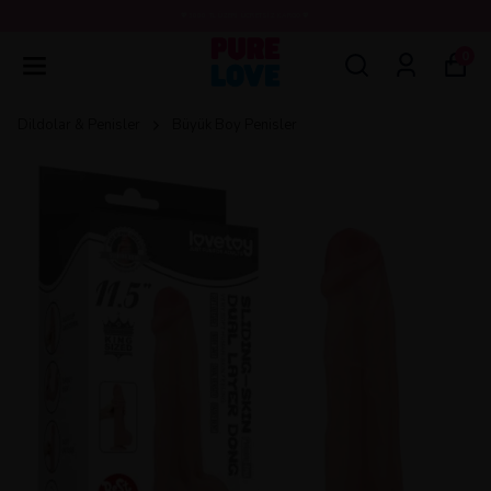
💖3000 TL ÜZERİ ÜCRETSİZ KARGO 💖
0
Dildolar & Penisler
Büyük Boy Penisler