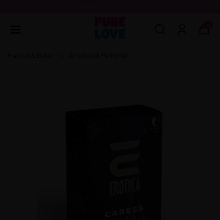
💖3000 TL ÜZERİ ÜCRETSİZ KARGO 💖
0
Hazırlık & Bakım
Afrodizyak Parfümler