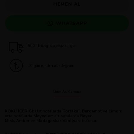
HEMEN AL
WHATSAPP
500 TL üzeri ücretsiz kargo
10 gün içinde iade değişim
Ürün Açıklaması
KOKU İÇERİĞİ:
Üst notalarda
Portakal
,
Bergamot
ve
Limon
;
orta notalarda
Meyveler
; alt notalarda
Beyaz
Misk
,
Amber
ve
Madagaskar
Vanilyası
bulunur.