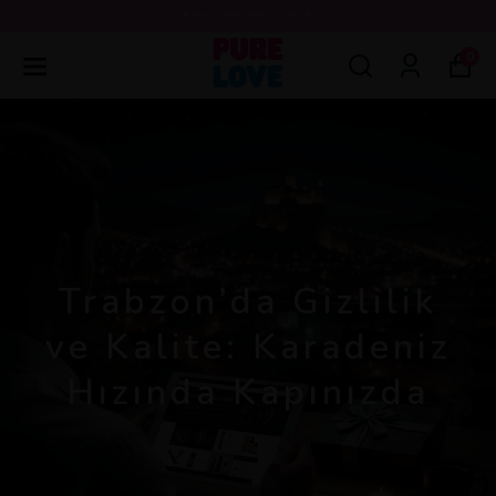
💖3000 TL ÜZERİ ÜCRETSİZ KARGO 💖
0
Trabzon’da Gizlilik
ve Kalite: Karadeniz
Hızında Kapınızda