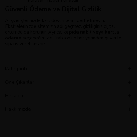
koruyan modern cihazlar.
Güvenli Ödeme ve Dijital Gizlilik
Alışverişlerinizde kart dökümlerini dert etmeyin.
Ekstrelerinizde sitemizin adı geçmez, gizliliğiniz dijital
ortamda da korunur. Ayrıca,
kapıda nakit veya kartla
ödeme
seçeneğimizle Trabzon’un her yerinden güvenle
sipariş verebilirsiniz.
Kategoriler
Öne Çıkanlar
Hesabım
Hakkımızda