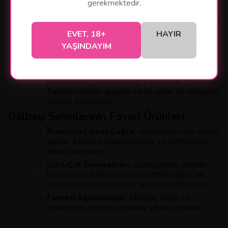
gerekmektedir.
bilgi vermez.
Aynı Gün Teslimat:
Gölbaşı’nın merkeze uzaklığı
sizin için bir engel değil. Bölgeye özel moto-
EVET, 18+
HAYIR
kurye planlamamız sayesinde siparişiniz sadece
YAŞINDAYIM
birkaç saat içinde kapınızda olur.
Gizli Paketleme Garantisi:
Ürünleriniz,
üzerinde herhangi bir logo veya ürün ismi
bulunmayan, tamamen nötr paketlerde gönderilir.
Paketiniz elinize geçene kadar içinde ne olduğunu
sadece siz bilirsiniz.
Gölbaşı Sakinlerinin Favori Ürünleri
Premium Cinsel Sağlık:
Afrodizyak etkili masaj
yağları, kaliteli kayganlaştırıcılar ve performans
artırıcı takviyeler.
Lüks Çift Oyuncakları:
Gölbaşı’ndaki evinizin
huzurunda partnerinizle deneyebileceğiniz, şık
tasarımlı ve sessiz çalışan yetişkin oyuncakları.
Fantezi Aksesuarlar:
Mumlar, tüyler ve
romantizmi zirveye taşıyacak şık aksesuarlar.