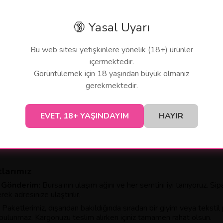
Seçeneği:
Bursa’nın sanayi gücünü biliyoruz. İsterseniz paketinizi iş
derebiliriz.
nler
🔞 Yasal Uyarı
formans odaklı tercihlerine göre seçtiklerimiz:
Bu web sitesi yetişkinlere yönelik (18+) ürünler
ans Ürünleri:
Güvenilir içerikli, etkisi kanıtlanmış geciktirici ve ener
içermektedir.
rler:
Apartman hayatına uygun, ultra sessiz çalışan, şarj edilebili
Görüntülemek için 18 yaşından büyük olmanız
gerekmektedir.
saj Ürünleri:
Özel akşamlarınızı renklendirecek şık aksesuarlar ve
remiyet
EVET, 18+ YAŞINDAYIM
HAYIR
ede de geçerlidir. Kredi kartı ekstrenizde "Pure Love" gibi bir is
t ödeme
imkanıyla hiçbir dijital iz bırakmadan alışverişinizi tamamlaya
ı. Biz, Bursa’daki tüm müşterilerimize, sosyal çekincelerinden uz
larımız
ı Gönderim:
Bursa’nın ulaşım ağını ve her semtini iyi tanıyoruz. Sipa
rek adresinize ulaştırılır.
Paketlerimiz, dışarıdan bakıldığında sıradan bir giyim veya tekstil 
 bulunmaz. Kargonuzu teslim alırken içiniz tamamen rahat olsun.