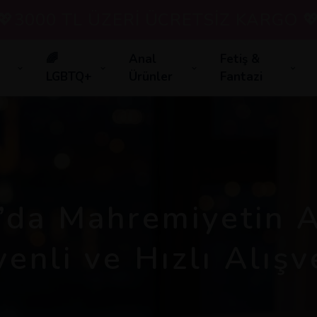
💖3000 TL ÜZERİ ÜCRETSİZ KARGO 
🌈
Anal
Fetiş &
LGBTQ+
Ürünler
Fantazi
’da Mahremiyetin A
enli ve Hızlı Alışv