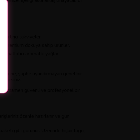
 yerinize, içeriği asla anlaşılmayacak bir
ji artırıcı takviyeler.
r ve premium dokuya sahip ürünler.
 rahatlatıcı aromatik yağlar.
im yerine, şüphe uyandırmayan genel bir
bilirsiniz.
ak, tamamen güvenli ve profesyonel bir
rişleriniz özenle hazırlanır ve gün
paketi gibi görünür. Üzerinde hiçbir logo,