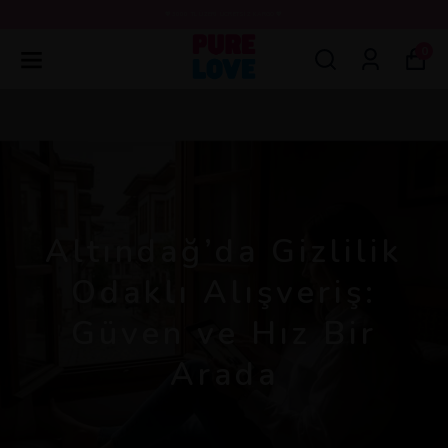
💖3000 TL ÜZERİ ÜCRETSİZ KARGO 💖
0
Altındağ’da Gizlilik
Odaklı Alışveriş:
Güven ve Hız Bir
Arada