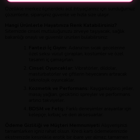
Özellikle merkez ilçelerdeki acil ihtiyaçlarınız için sunduğumuz
çözümlerle, siparişiniz güvenle ve hızla size ulaşır.
Hangi Ürünlerle Hayatınıza Renk Katabilirsiniz?
Sitemizde cinsel mutluluğunuzu zirveye taşıyacak, sağlık
bakanlığı onaylı ve güvenilir ürünleri bulabilirsiniz:
Fantezi İç Giyim:
Adana'nın sıcak gecelerine
özel seksi vücut çorapları, kostümler ve özel
tasarım iç çamaşırları.
Cinsel Oyuncaklar:
Vibratörler, dildolar,
mastürbatörler ve çiftlerin heyecanını artıracak
teknolojik oyuncaklar.
Kozmetik ve Performans:
Kayganlaştırıcı jeller,
masaj yağları, geciktirici spreyler ve performans
artırıcı takviyeler.
BDSM ve Fetiş:
Farklı deneyimler arayanlar için
kelepçe, kırbaç ve deri aksesuarlar.
Ödeme Gizliliği ve Müşteri Memnuniyeti
Alışverişinizi
tamamlarken içiniz rahat olsun. Kredi kartı ödemelerinizde
ekstrenizde kesinlikle erotik bir ibare yer almaz; tamamen