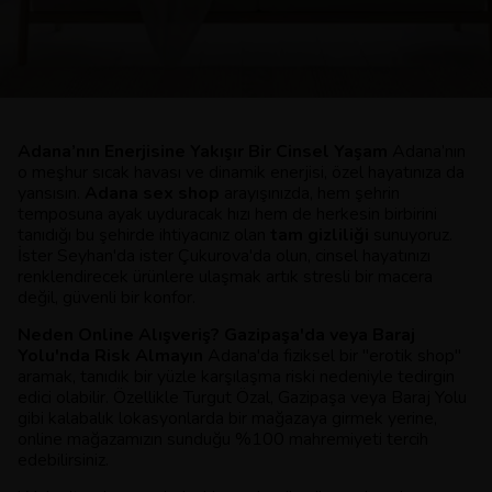
Adana’nın Enerjisine Yakışır Bir Cinsel Yaşam
Adana’nın
o meşhur sıcak havası ve dinamik enerjisi, özel hayatınıza da
yansısın.
Adana sex shop
arayışınızda, hem şehrin
temposuna ayak uyduracak hızı hem de herkesin birbirini
tanıdığı bu şehirde ihtiyacınız olan
tam gizliliği
sunuyoruz.
İster Seyhan'da ister Çukurova'da olun, cinsel hayatınızı
renklendirecek ürünlere ulaşmak artık stresli bir macera
değil, güvenli bir konfor.
Neden Online Alışveriş? Gazipaşa'da veya Baraj
Yolu'nda Risk Almayın
Adana'da fiziksel bir "erotik shop"
aramak, tanıdık bir yüzle karşılaşma riski nedeniyle tedirgin
edici olabilir. Özellikle Turgut Özal, Gazipaşa veya Baraj Yolu
gibi kalabalık lokasyonlarda bir mağazaya girmek yerine,
online mağazamızın sunduğu %100 mahremiyeti tercih
edebilirsiniz.